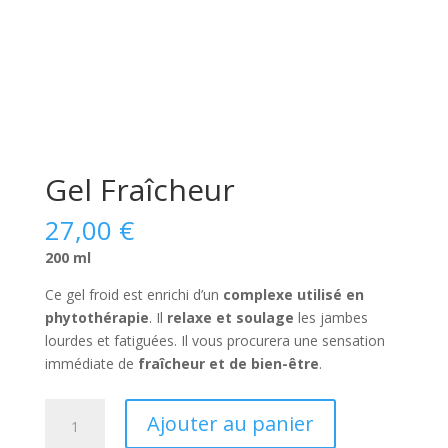
Gel Fraîcheur
27,00
€
200 ml
Ce gel froid est enrichi d’un
complexe utilisé en
phytothérapie
. Il
relaxe et soulage
les jambes
lourdes et fatiguées. Il vous procurera une sensation
immédiate de
fraîcheur et de bien-être
.
quantité
Ajouter au panier
de