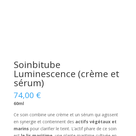
Soinbitube
Luminescence (crème et
sérum)
74,00
€
60ml
Ce soin combine une crème et un sérum qui agissent
en synergie et contiennent des
actifs végétaux et
marins
pour clarifier le teint. L’actif phare de ce soin
est
le lis maritime
, une plante maritime cultivée en